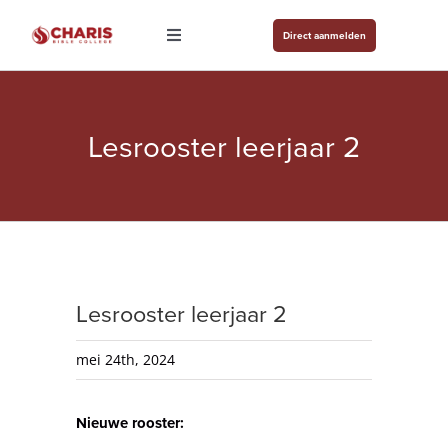
Ga
Direct aanmelden
naar
Toggle
Navigation
inhoud
Agenda
Over ons
Lesrooster leerjaar 2
Studievormen
Studenten
Contact
Aanmelden
Lesrooster leerjaar 2
mei 24th, 2024
Nieuwe rooster: