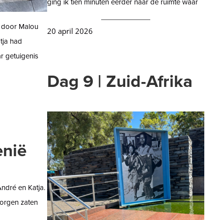
ging ik tien minuten eerder naar de ruimte waar
 door Malou
20 april 2026
tja had
r getuigenis
Dag 9 | Zuid-Afrika
enië
ndré en Katja.
orgen zaten