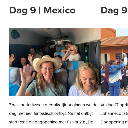
Dag 9 | Mexico
Dag 9
Zoals ondertussen gebruikelijk beginnen we de
Vrijdag 17 apr
dag met een fantastisch ontbijt. Na het ontbijt
JohanneLocatie:
start René de dagopening met Psalm 23: „De
Dagopening me