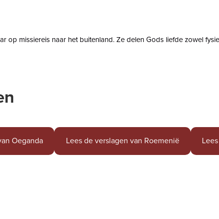
r op missiereis naar het buitenland. Ze delen Gods liefde zowel fysiek
en
 van Oeganda
Lees de verslagen van Roemenië
Lees