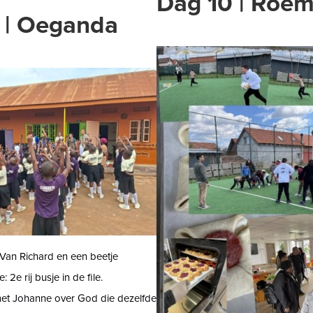
Dag 10 | Roe
 | Oeganda
ilVan Richard en een beetje
 2e rij busje in de file.
t Johanne over God die dezelfde