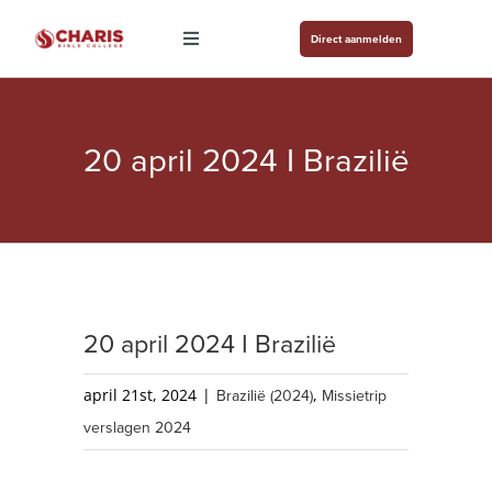
Ga
Direct aanmelden
naar
Toggle
Navigation
inhoud
Agenda
Over ons
20 april 2024 I Brazilië
Studievormen
Studenten
Contact
Aanmelden
20 april 2024 I Brazilië
april 21st, 2024
|
Brazilië (2024)
,
Missietrip
verslagen 2024