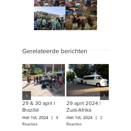
Gerelateerde berichten
29 & 30 april I
29 april 2024 |
28 april 
Brazilië
Zuid-Afrika
Brazilië
mei 1st, 2024
|
4
mei 1st, 2024
|
2
april 29th
Reacties
Reacties
Reacties